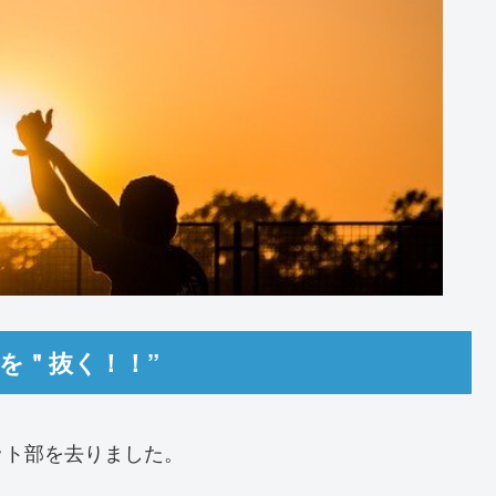
を＂抜く！！”
ット部を去りました。