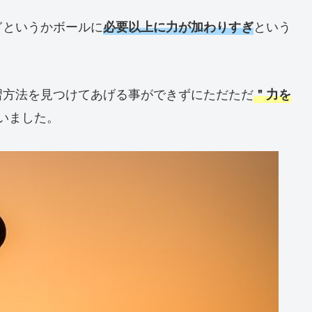
ぎというかボールに
という
必要以上に力が加わりすぎ
習方法を見つけてあげる事ができずにただただ
＂力を
いました。