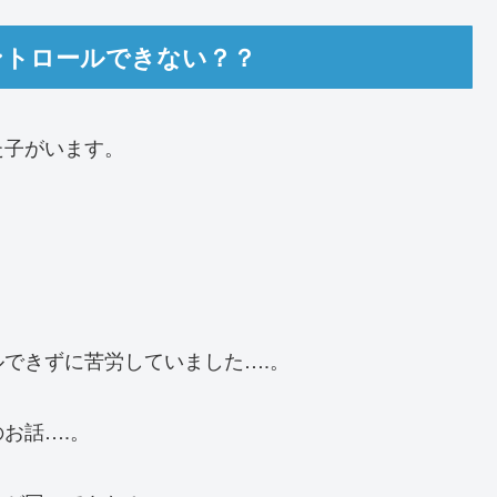
ントロールできない？？
た子がいます。
できずに苦労していました….。
お話….。